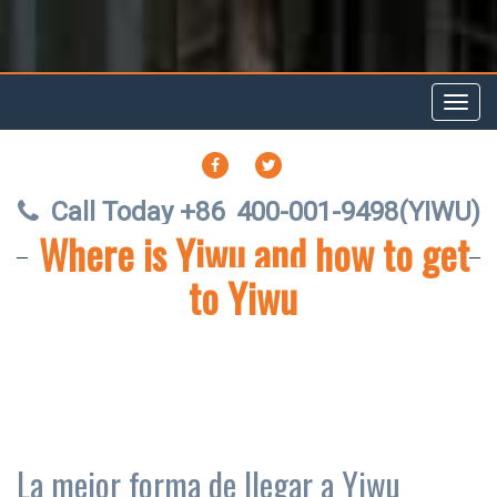
Toggl
navig
FACEBOOK
TWITTER
Call Today +86
400-001-9498(YIWU)
Where is Yiwu and how to get
to Yiwu
La mejor forma de llegar a Yiwu