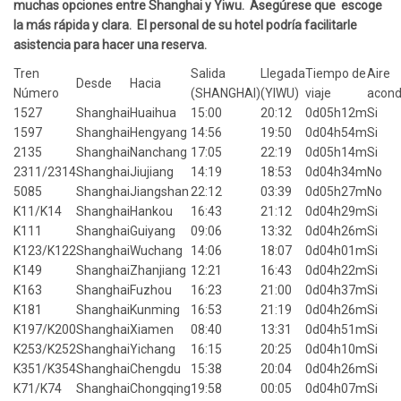
muchas opciones entre Shanghai y Yiwu. Asegúrese que escoge
la más rápida y clara. El personal de su hotel podría facilitarle
asistencia para hacer una reserva.
Tren
Salida
Llegada
Tiempo de
Aire
Desde
Hacia
Número
(SHANGHAI)
(YIWU)
viaje
acond
1527
Shanghai
Huaihua
15:00
20:12
0d05h12m
Si
1597
Shanghai
Hengyang
14:56
19:50
0d04h54m
Si
2135
Shanghai
Nanchang
17:05
22:19
0d05h14m
Si
2311/2314
Shanghai
Jiujiang
14:19
18:53
0d04h34m
No
5085
Shanghai
Jiangshan
22:12
03:39
0d05h27m
No
K11/K14
Shanghai
Hankou
16:43
21:12
0d04h29m
Si
K111
Shanghai
Guiyang
09:06
13:32
0d04h26m
Si
K123/K122
Shanghai
Wuchang
14:06
18:07
0d04h01m
Si
K149
Shanghai
Zhanjiang
12:21
16:43
0d04h22m
Si
K163
Shanghai
Fuzhou
16:23
21:00
0d04h37m
Si
K181
Shanghai
Kunming
16:53
21:19
0d04h26m
Si
K197/K200
Shanghai
Xiamen
08:40
13:31
0d04h51m
Si
K253/K252
Shanghai
Yichang
16:15
20:25
0d04h10m
Si
K351/K354
Shanghai
Chengdu
15:38
20:04
0d04h26m
Si
K71/K74
Shanghai
Chongqing
19:58
00:05
0d04h07m
Si