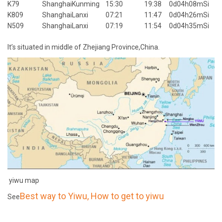
K79
Shanghai
Kunming
15:30
19:38
0d04h08m
Si
K809
Shanghai
Lanxi
07:21
11:47
0d04h26m
Si
N509
Shanghai
Lanxi
07:19
11:54
0d04h35m
Si
It’s situated in middle of Zhejiang Province,China.
yiwu map
Best way to Yiwu, How to get to yiwu
See