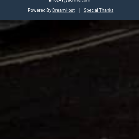
Info(AT)yachina.com
Powered By
DreamHost
Special Thanks