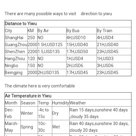
There are many possible ways to visit direction to yiwu
Distance to Yiwu
City
KM
By Air
By Bus
By Train
ShangHai
250
NO
4H,USD10
4H,USD4
GuangZhou
2000
1.5H,USD125
15H,USD40
21H,USD40
ShenZhen
2200
1.5,USD135
17H,USD50
23H,USD45
HangZhou
120
NO
1H,USD4
1H,USD3
Ningbo
150
NO
2H,USD6
3H,USD6
Beingjing
2000
2H,USD135
17H,USD45
23H,USD45
The climate here is very comfortable
Air Temperature in Yiwu
Month
Season
Temp
Humidity
Weather
Dec-
-4c to
Rain 15 days,sunshine 40 days
Winter
Dry
Feb
15c
,cloudy 35 days
March-
10c-
Rain 40 days,sunshine 30 days,
Spring
Wet
May
30c
cloudy 20 days