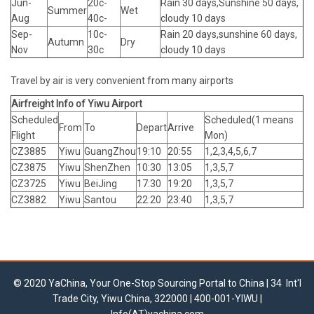
Jun-
20c-
Rain 30 days,Sunshine 50 days,
Summer
Wet
Aug
40c-
cloudy 10 days
Sep-
10c-
Rain 20 days,sunshine 60 days,
Autumn
Dry
Nov
30c
cloudy 10 days
Travel by air is very convenient from many airports
Airfreight Info of Yiwu Airport
Scheduled
Scheduled(1 means
From
To
Depart
Arrive
Flight
Mon)
CZ3885
Yiwu
GuangZhou
19:10
20:55
1,2,3,4,5,6,7
CZ3875
Yiwu
ShenZhen
10:30
13:05
1,3,5,7
CZ3725
Yiwu
BeiJing
17:30
19:20
1,3,5,7
CZ3882
Yiwu
Santou
22:20
23:40
1,3,5,7
© 2020 YaChina, Your One-Stop Sourcing Portal to China | 34 Int'l
Trade City, Yiwu China, 322000 | 400-001-YIWU |